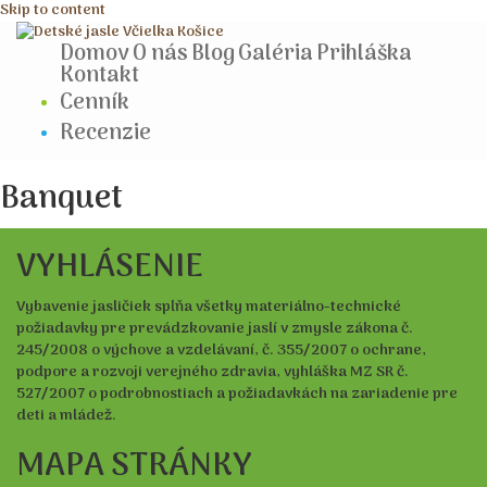
Skip to content
Domov
O nás
Blog
Galéria
Prihláška
Kontakt
Cenník
Recenzie
Banquet
VYHLÁSENIE
Vybavenie jasličiek spĺňa všetky materiálno-technické
požiadavky pre prevádzkovanie jaslí v zmysle zákona č.
245/2008 o výchove a vzdelávaní, č. 355/2007 o ochrane,
podpore a rozvoji verejného zdravia, vyhláška MZ SR č.
527/2007 o podrobnostiach a požiadavkách na zariadenie pre
deti a mládež.
MAPA STRÁNKY