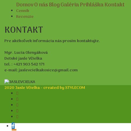
Domov
O nás
Blog
Galéria
Prihláška
Kontakt
Cenník
Recenzie
KONTAKT
Pre akékoľvek informácia nás prosím kontaktujte.
Mgr. Lucia Olenyáková
Detské jasle Včielka
tel. : +421 903 542 171
e-mail: jaslevcielkakosice@gmail.com
2020 Jasle Včielka - created by STYLECOM