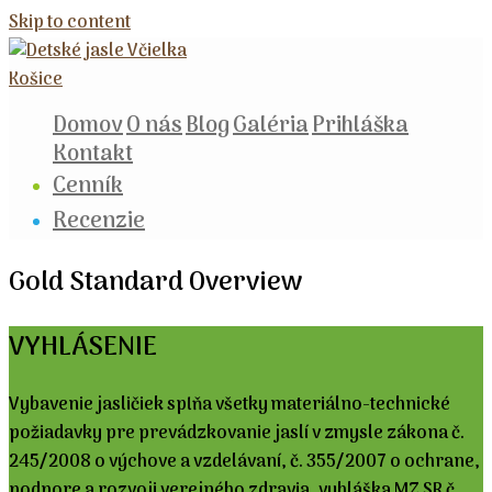
Skip to content
Domov
O nás
Blog
Galéria
Prihláška
Kontakt
Cenník
Recenzie
Gold Standard Overview
VYHLÁSENIE
Vybavenie jasličiek spĺňa všetky materiálno-technické
požiadavky pre prevádzkovanie jaslí v zmysle zákona č.
245/2008 o výchove a vzdelávaní, č. 355/2007 o ochrane,
podpore a rozvoji verejného zdravia, vyhláška MZ SR č.