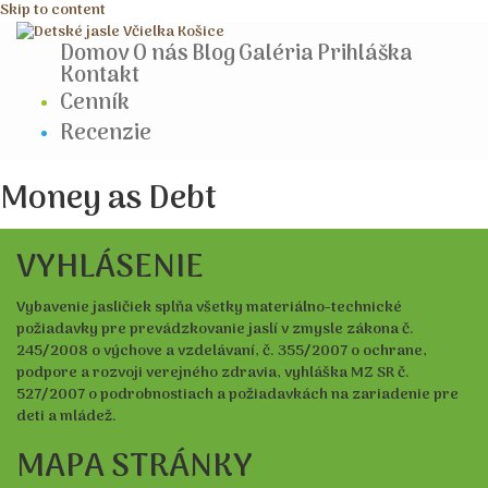
Skip to content
Domov
O nás
Blog
Galéria
Prihláška
Kontakt
Cenník
Recenzie
Money as Debt
VYHLÁSENIE
Vybavenie jasličiek spĺňa všetky materiálno-technické
požiadavky pre prevádzkovanie jaslí v zmysle zákona č.
245/2008 o výchove a vzdelávaní, č. 355/2007 o ochrane,
podpore a rozvoji verejného zdravia, vyhláška MZ SR č.
527/2007 o podrobnostiach a požiadavkách na zariadenie pre
deti a mládež.
MAPA STRÁNKY