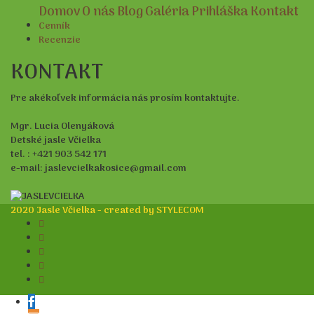
Domov
O nás
Blog
Galéria
Prihláška
Kontakt
Cenník
Recenzie
KONTAKT
Pre akékoľvek informácia nás prosím kontaktujte.
Mgr. Lucia Olenyáková
Detské jasle Včielka
tel. : +421 903 542 171
e-mail: jaslevcielkakosice@gmail.com
2020 Jasle Včielka - created by STYLECOM