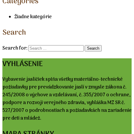
Categories
Žiadne kategórie
Search
Search for:
VYHLÁSENIE
Vybavenie jasličiek spĺňa všetky materiálno-technické
požiadavky pre prevádzkovanie jaslí v zmysle zákona č.
245/2008 o výchove a vzdelávaní, č. 355/2007 o ochrane,
podpore a rozvoji verejného zdravia, vyhláška MZ SR č.
527/2007 o podrobnostiach a požiadavkách na zariadenie
pre deti a mládež.