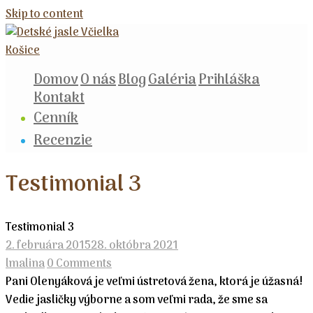
Skip to content
Domov
O nás
Blog
Galéria
Prihláška
Kontakt
Cenník
Recenzie
Testimonial 3
Testimonial 3
2. februára 2015
28. októbra 2021
lmalina
0 Comments
Pani Olenyáková je veľmi ústretová žena, ktorá je úžasná!
Vedie jasličky výborne a som veľmi rada, že sme sa