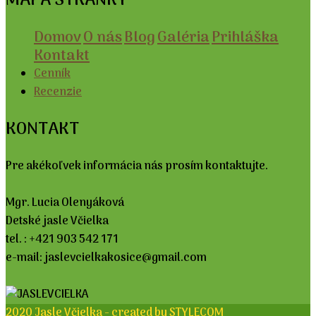
MAPA STRÁNKY
Domov
O nás
Blog
Galéria
Prihláška
Kontakt
Cenník
Recenzie
KONTAKT
Pre akékoľvek informácia nás prosím kontaktujte.
Mgr. Lucia Olenyáková
Detské jasle Včielka
tel. : +421 903 542 171
e-mail: jaslevcielkakosice@gmail.com
2020 Jasle Včielka - created by STYLECOM